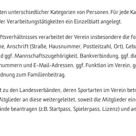
aten unterschiedlicher Kategorien von Personen. Für jede K
er Verarbeitungstätigkeiten ein Einzelblatt angelegt.
tsverhältnisses verarbeitet der Verein insbesondere die f
, Anschrift (Straße, Hausnummer, Postleitzahl, Ort), Ge
und ggf. Mannschaftszugehörigkeit, Bankverbindung, ggf. 
nnummern und E-Mail-Adressen, ggf. Funktion im Verein, g
rdnung zum Familienbeitrag.
t zu den Landesverbänden, deren Sportarten im Verein bet
glieder an diese weitergeleitet, soweit die Mitglieder ei
de beantragen (z.B. Startpass, Spielerpass, Lizenz) und a